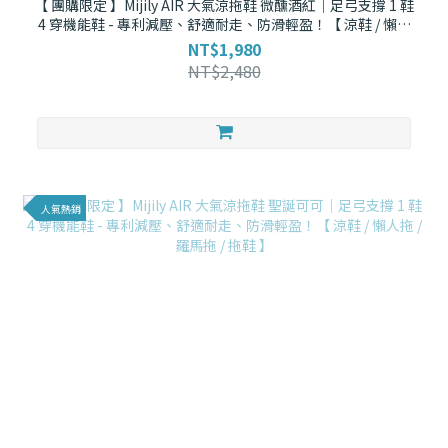
【 團購限定 】Mijily AIR 大氣涼拖鞋 微醺酒紅｜足弓支撐 1 鞋
4 穿機能鞋 - 專利減壓、舒適耐走、防滑輕盈！【 涼鞋 / 懶人
拖 / 羅馬拖 / 拖鞋 】
NT$1,980
NT$2,480
人氣熱銷