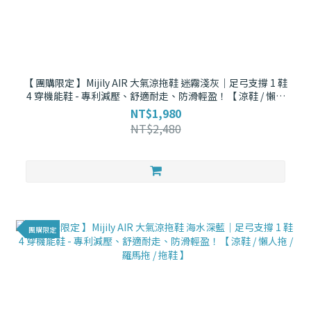
【 團購限定 】Mijily AIR 大氣涼拖鞋 迷霧淺灰｜足弓支撐 1 鞋
4 穿機能鞋 - 專利減壓、舒適耐走、防滑輕盈！【 涼鞋 / 懶人
拖 / 羅馬拖 / 拖鞋 】
NT$1,980
NT$2,480
團購限定