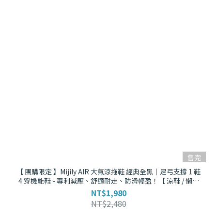
售完
【 團購限定 】Mijily AIR 大氣涼拖鞋 經典全黑｜足弓支撐 1 鞋
4 穿機能鞋 - 專利減壓、舒適耐走、防滑輕盈！【 涼鞋 / 懶人
拖 / 羅馬拖 / 拖鞋 】
NT$1,980
NT$2,480