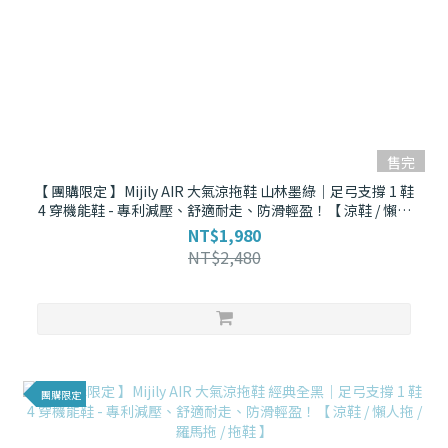
售完
【 團購限定 】Mijily AIR 大氣涼拖鞋 山林墨綠｜足弓支撐 1 鞋
4 穿機能鞋 - 專利減壓、舒適耐走、防滑輕盈！【 涼鞋 / 懶人
拖 / 羅馬拖 / 拖鞋 】
NT$1,980
NT$2,480
團購限定