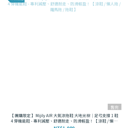
售完
【 團購限定 】Mijily AIR 大氣涼拖鞋 大地米棕｜足弓支撐 1 鞋
4 穿機能鞋 - 專利減壓、舒適耐走、防滑輕盈！【 涼鞋 / 懶人
拖 / 羅馬拖 / 拖鞋 】
NT$1,980