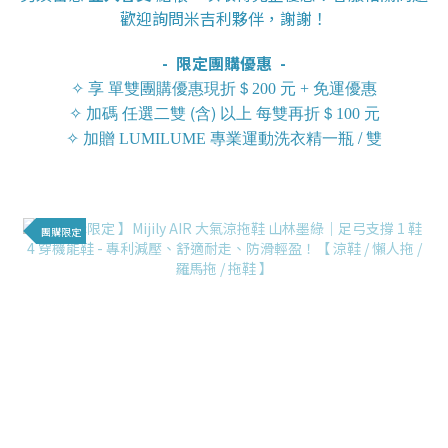
歡迎詢問米吉利夥伴，謝謝！
- 限定團購優惠 -
✧ 享
單雙團購
優惠現折＄200 元 + 免運優惠
任選二雙 (含) 以上 每雙再折
✧ 加碼
＄100 元
一瓶 / 雙
✧ 加
贈 LUMILUME 專業運動洗衣精
團購限定