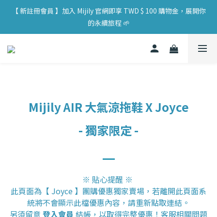
【 實體門市 】Mijily AIR 大氣涼拖鞋 於全臺 33 個實體據點展售，
【 新註冊會員 】加入 Mijily 官網即享 TWD $ 100 購物金，展開你
歡迎親臨試穿選購！
的永續旅程 🌱
【 實體門市 】Mijily AIR 大氣涼拖鞋 於全臺 33 個實體據點展售，
歡迎親臨試穿選購！
Mijily AIR 大氣涼拖
鞋 X Joyce
-
獨家限定 -
※
貼心提醒
※
此頁面為【 Joyce 】團購優惠獨家賣場，若離開此頁面系
統將不會顯示此檔優惠內容，請重新點取連結。
另須留意
登入會員
結帳，以取得完整優惠！客服相關問題