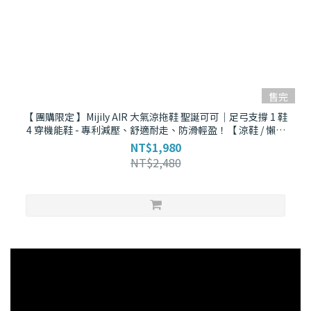
售完
【 團購限定 】Mijily AIR 大氣涼拖鞋 聖誕可可｜足弓支撐 1 鞋
4 穿機能鞋 - 專利減壓、舒適耐走、防滑輕盈！【 涼鞋 / 懶人
拖 / 羅馬拖 / 拖鞋 】
NT$1,980
NT$2,480