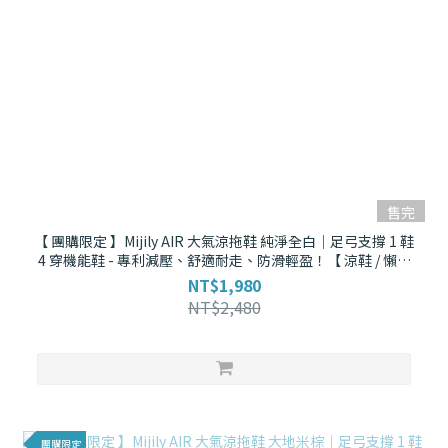
售完
【 團購限定 】Mijily AIR 大氣涼拖鞋 純淨全白｜足弓支撐 1 鞋
4 穿機能鞋 - 專利減壓、舒適耐走、防滑輕盈！【 涼鞋 / 懶人
拖 / 羅馬拖 / 拖鞋 】
NT$1,980
NT$2,480
團購限定