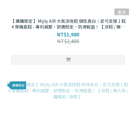
售完
【 團購限定 】Mijily AIR 大氣涼拖鞋 個性黑白｜足弓支撐 1 鞋
4 穿機能鞋 - 專利減壓、舒適耐走、防滑輕盈！【 涼鞋 / 懶人
拖 / 羅馬拖 / 拖鞋 】
NT$1,980
NT$2,480
團購限定