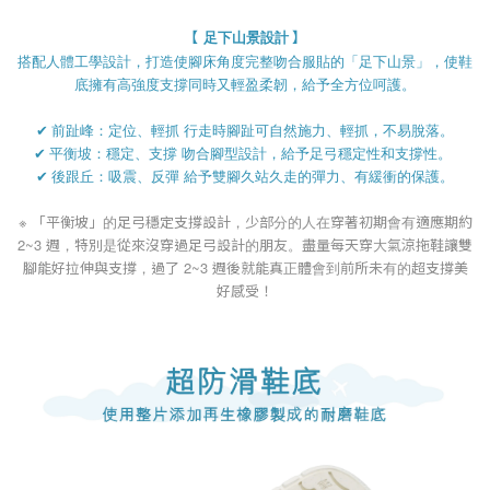
【
】
足下山景設計
搭配人體工學設計，打造使腳床角度完整吻合服貼的「足下山景」，使鞋
底擁有高強度支撐同時又輕盈柔韌，給予全方位呵護。
✔
前趾峰：定位、輕抓 行走時腳趾可自然施力、輕抓，不易脫落。
✔
平衡坡：穩定、支撐 吻合腳型設計，給予足弓穩定性和支撐性。
✔
後跟丘：吸震、反彈 給予雙腳久站久走的彈力、有緩衝的保護。
※ 「平衡坡」的足弓穩定支撐設計，
少部分的人在穿著初期會有適應期約
2~3 週
，特別是從來沒穿過足弓設計的朋友。
盡量每天穿大氣涼拖鞋讓雙
腳能好拉伸與支撐，過了 2~3 週後就能真正體會到前所未有的
超支撐
美
好感受！