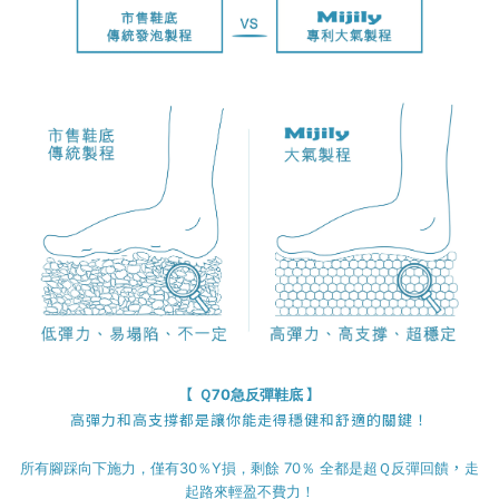
【
】
Ｑ70急反彈鞋底
高彈力和高支撐都是讓你能走得穩健和舒適的關鍵！
，
所有腳踩向下施力，僅有30％Y損，剩餘 70％ 全都是超Ｑ反彈回饋
走
起路來輕盈不費力！