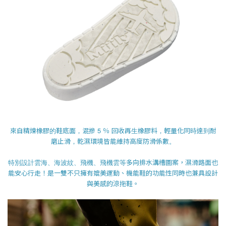
來自精煉橡膠的鞋底面，混摻 5 ％ 回收再生橡膠料，輕量化同時達到耐
磨止滑，乾濕環境皆能維持高度防滑係數。
多向排水溝槽圖案，濕滑路面也
特別設計雲海、海波紋、飛機、飛機雲等
能安心行走！是一雙不只擁有媲美運動、機能鞋的功能性同時也兼具設計
與美感的涼拖鞋。