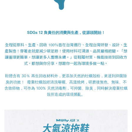
SDGs 12 負責任的消費與生產，從源頭開始！
全程從原料、生產、回收 100％皆在台灣進行、全程台灣研發、設計、生
產製造！穿著走就是減少碳足跡！使用材料可溯源、品質嚴格把關。「想
讓循環更簡單，想讓更多人響應永續。」從鞋履材質、機能技術到回收方
式，都想與你分享，想跟你一起為環境多做一點。
鞋體含有 30％ 再生回收材料外，更添加天然的牡蠣殼粉，來達到抑菌除
臭的功效！ 廢棄牡蠣殼經清洗曝曬、高溫燒烤，研磨後無色、無味、不
含致癌物，可作為 100% 天然消毒劑，可抑菌、除臭，同時解決廢棄牡蠣
殼所造成的環境髒亂。