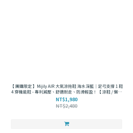
【 團購限定 】Mijily AIR 大氣涼拖鞋 海水深藍｜足弓支撐 1 鞋
4 穿機能鞋 - 專利減壓、舒適耐走、防滑輕盈！【 涼鞋 / 懶人
拖 / 羅馬拖 / 拖鞋 】
NT$1,980
NT$2,480