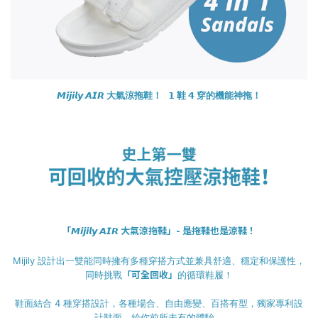
𝙈𝙞𝙟𝙞𝙡𝙮 𝘼𝙄𝙍 大氣涼拖鞋！
𝟭 鞋 𝟰 穿
的機能神拖！
「
大氣涼拖鞋」-
是拖鞋也是涼鞋！
𝙈𝙞𝙟𝙞𝙡𝙮 𝘼𝙄𝙍
Mijily 設計出一雙能同時擁有多種穿搭方式並兼具舒適、穩定和保護性，
「可全回收」
同時挑戰
的循環鞋履！
鞋面結合 4 種穿搭設計，各種場合、自由應變、百搭有型，獨家專利設
計鞋面，給你前所未有的體驗。