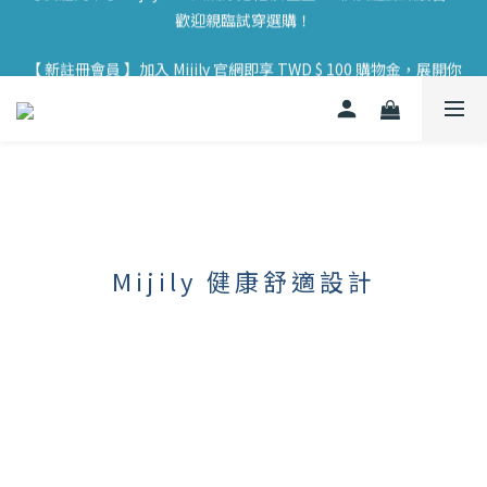
歡迎親臨試穿選購！
【 實體門市 】Mijily AIR 大氣涼拖鞋 於全臺 33 個實體據點展售，
歡迎親臨試穿選購！
【 新註冊會員 】加入 Mijily 官網即享 TWD $ 100 購物金，展開你
的永續旅程 🌱
【 實體門市 】Mijily AIR 大氣涼拖鞋 於全臺 33 個實體據點展售，
歡迎親臨試穿選購！
Mijily 健康舒適設計