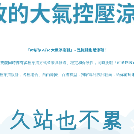
「
大氣涼拖鞋」-
是拖鞋也是涼鞋！
𝙈𝙞𝙟𝙞𝙡𝙮 𝘼𝙄𝙍
「可全回收
設計出一雙能同時擁有多種穿搭方式並兼具舒適、穩定和保護性，同時挑戰
4 種穿搭設計，各種場合、自由應變、百搭有型，獨家專利設計鞋面，給你前所