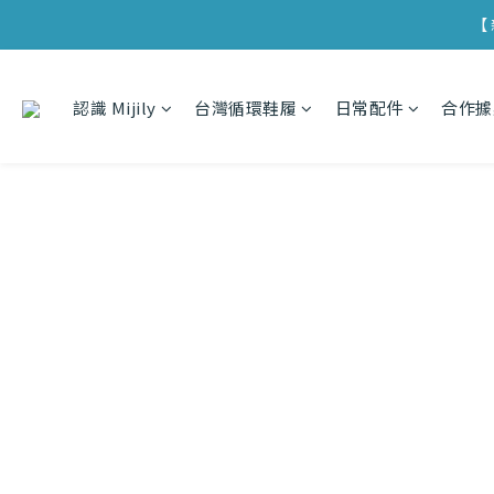
【 實
【 
【 實
認識 Mijily
台灣循環鞋履
日常配件
合作據