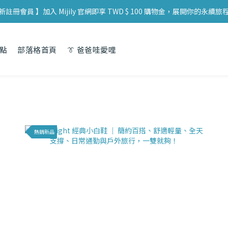
體門市 】Mijily AIR 大氣涼拖鞋 於全臺 33 個實體據點展售，歡迎親臨試
新註冊會員 】加入 Mijily 官網即享 TWD $ 100 購物金，展開你的永續旅程
體門市 】Mijily AIR 大氣涼拖鞋 於全臺 33 個實體據點展售，歡迎親臨試
點
部落格首頁
👔 爸爸哇愛哩
熱銷新品