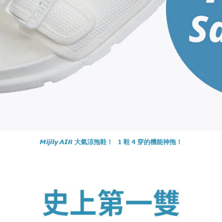
𝙈𝙞𝙟𝙞𝙡𝙮 𝘼𝙄𝙍 大氣涼拖鞋！
𝟭 鞋 𝟰 穿
的機能神拖！