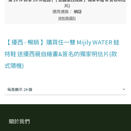
片)
適用通路：
網店
條款與細則
【 擾西 - 暢銷 】購買任一雙 Mijily WATER 蛙
特鞋 送擾西親自繪畫&簽名的獨家明信片(款
式隨機)
每頁顯示 24 個
關於我們