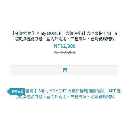
【 暢銷推薦 】Mijily MOMENT 大氣涼拖鞋 大地米棕｜MIT 足
弓支撐機能涼鞋、室內外兩用、三種穿法、台灣循環鞋履
NT$2,080
NT$2,280
最新商品