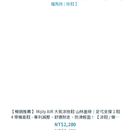
【 暢銷推薦 】Mijily AIR 大氣涼拖鞋 山林墨綠｜足弓支撐 1 鞋
4 穿機能鞋 - 專利減壓、舒適耐走、防滑輕盈！【 涼鞋 / 懶人
拖 / 羅馬拖 / 拖鞋 】
NT$2,280