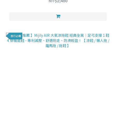
NT$2,480
旅行必備