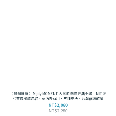
【 暢銷推薦 】Mijily MOMENT 大氣涼拖鞋 經典全黑｜MIT 足
弓支撐機能涼鞋、室內外兩用、三種穿法、台灣循環鞋履
NT$2,080
NT$2,280