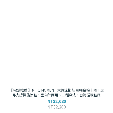
【 暢銷推薦 】Mijily MOMENT 大氣涼拖鞋 晨曦金棕｜MIT 足
弓支撐機能涼鞋、室內外兩用、三種穿法、台灣循環鞋履
NT$2,080
NT$2,280