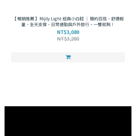
【 暢銷推薦 】Mijily Light 經典小白鞋 ｜ 簡約百搭、舒適輕
量、全天支撐、日常通勤與戶外旅行，一雙就夠！
NT$3,080
NT$3,280