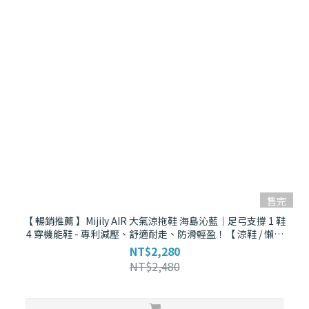
售完
【 暢銷推薦 】Mijily AIR 大氣涼拖鞋 海島沁藍｜足弓支撐 1 鞋
4 穿機能鞋 - 專利減壓、舒適耐走、防滑輕盈！【 涼鞋 / 懶人
拖 / 羅馬拖 / 拖鞋 】
NT$2,280
NT$2,480