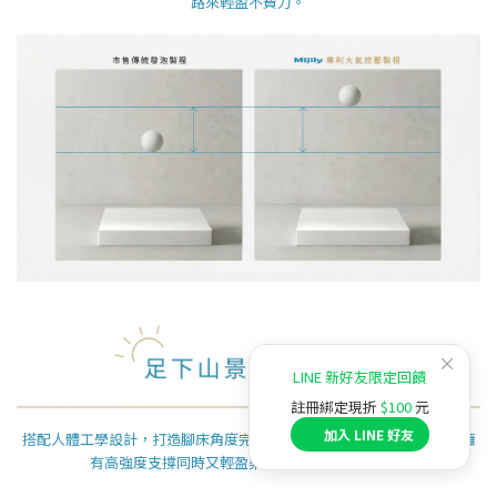
路來輕盈不費力。
×
LINE 新好友限定回饋
註冊綁定現折
$100
元
加入 LINE 好友
搭配人體工學設計，打造腳床角度完整服貼的
【 足下山景 】
，使鞋底擁
有高強度支撐同時又輕盈柔韌，給予全方位呵護。