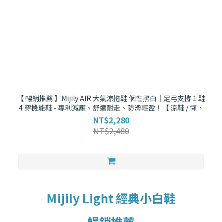
【 暢銷推薦 】Mijily AIR 大氣涼拖鞋 個性黑白｜足弓支撐 1 鞋
4 穿機能鞋 - 專利減壓、舒適耐走、防滑輕盈！【 涼鞋 / 懶人
拖 / 羅馬拖 / 拖鞋 】
NT$2,280
NT$2,480
Mijily Light 經典小白
鞋
- 暢銷推薦
-