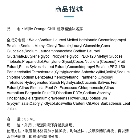
商品描述
品 名：Mijily Orange Chill 橙淨精油沐浴露
全成分名稱：Water,Sodium Lauroyl Methyl Isethionate,Cocamidopropyl
Betaine,Sodium Methyl Oleoyl Taurate,Lauryl Glucoside,Coco-
Glucoside,Sodium Lauroamphoacetate,Sodium Lauroyl
Glutamate,Butylene glycol,Propylene glycol,PEG-120 Methyl Glucose
Trioleate,Propanediol,Pentylene Glycol,Cocos Nucifera (Coconut) Fruit
Extract,Pinus Sylvestris Leaf Extract,Cocamidopropyl Betaine,PEG-150
Pentaerythrityl Tetrastearate,Xylitylglucoside,Anhydroxylitol,Xylitol,Sodium
chloride,Sodium Benzoate,Phenoxyethanol,Panthenol,Glycosyl
Trehalose,Hydrogenated Starch Hydrolysate,Cucumis Sativus Fruit
Extract,Citrus Sinensis Peel Oil Expressed,Chlorphenesin,Citrus
Aurantium Bergamia Fruit Oil,Disodium EDTA,Sodium Ascorbyl
Phosphate,Pelargonium graveolens Flower Oil,Dipotassium
Glycyrrhizate,Caprylyl Glycol,Boswellia Carterii Oil,Aloe Barbadensis Leaf
Juice.
容 量：35 ML
用 途：外用，清潔與潤澤身體肌膚用。
使用方法：取適量沐浴露加水搓揉後，均勻塗抹，按摩身體肌膚後，再以清
水沖洗乾淨，即可達到清潔效果。