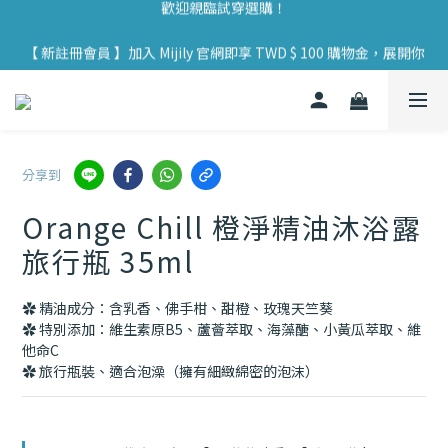
【 實體門市 】Mijily AIR 大氣涼拖鞋 於全臺 33 個實體據點展售，
【 新註冊會員 】加入 Mijily 官網即享 TWD $ 100 購物金，展開你
歡迎親臨試穿選購！
的永續旅程 🌱
【 實體門市 】Mijily AIR 大氣涼拖鞋 於全臺 33 個實體據點展售，
歡迎親臨試穿選購！
分享到
Orange Chill 橙淨精油沐浴露
旅行瓶 35ml
✿ 精油成分：含乳香、佛手柑、甜橙、玫瑰天竺葵
✿ 特別添加：維生素原B5、蘆薈萃取、海藻醣、小黃瓜萃取、維
他命C
✿ 旅行瓶裝、適合泡澡（擁有細緻綿密的泡沫）