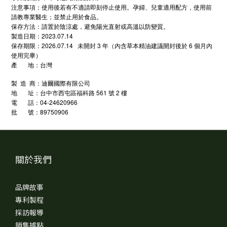
注意事項：使用後若有不適請即刻停止使用。孕婦、兒童適用配方，使用前
請教專業醫生；並禁止用於食品。
保存方法：請置於陰涼處，避免陽光直射或高溫以防變質。
製造日期：2023.07.14
保存期限：2026.07.14 未開封 3 年（內含草本精油建議開封後於 6 個月內
使用完畢）
產 地：台灣
製 造 商：迪爾國際有限公司
地 址：台中市西屯區福科路 561 號 2 樓
電 話：04-24620966
89750906
批
號：
關於我們
品牌故事
專利製程
採訪報導
銷售據點