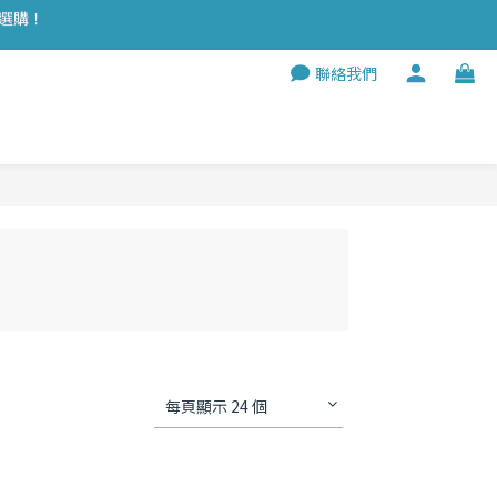
穿選購！
 🌱
聯絡我們
穿選購！
每頁顯示 24 個