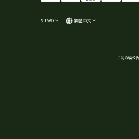
$
TWD
繁體中文
[ 防詐騙