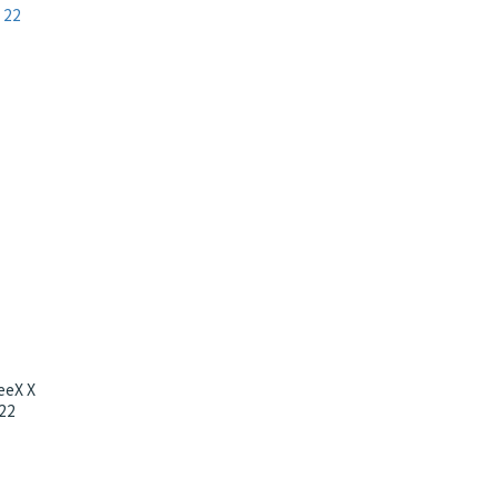
eX X
22