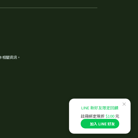
卡相關資訊。
×
LINE 新好友限定回饋
註冊綁定現折
$100
元
加入 LINE 好友