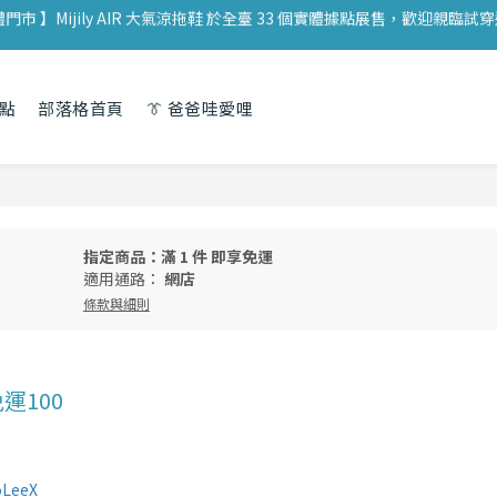
體門市 】Mijily AIR 大氣涼拖鞋 於全臺 33 個實體據點展售，歡迎親臨試
新註冊會員 】加入 Mijily 官網即享 TWD $ 100 購物金，展開你的永續旅程
體門市 】Mijily AIR 大氣涼拖鞋 於全臺 33 個實體據點展售，歡迎親臨試
點
部落格首頁
👔 爸爸哇愛哩
指定商品：滿 1 件 即享免運
適用通路：
網店
條款與細則
 免運100