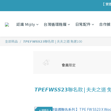
【 實
【 
【 實
認識 Mijily
台灣循環鞋履
日常配件
合作據
全部商品
𝙏𝙋𝙀𝙁𝙒𝙎𝙎𝟮𝟯聯名款 | 夫夫之道 免運100
會員
限定
𝙏𝙋𝙀𝙁𝙒𝙎𝙎𝟮𝟯聯名款 | 夫夫之道
✦ 絕版品 ✦