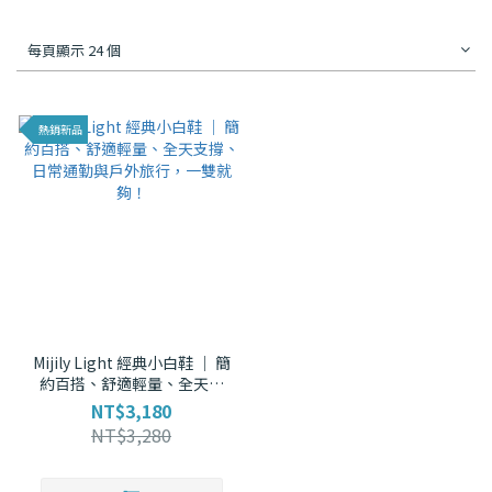
每頁顯示 24 個
熱銷新品
Mijily Light 經典小白鞋 ｜ 簡
約百搭、舒適輕量、全天支
撐、日常通勤與戶外旅行，一
NT$3,180
雙就夠！
NT$3,280