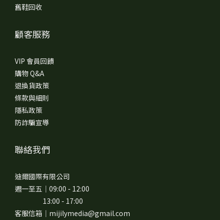
舊鞋回收
顧客服務
VIP 會員回饋
購物 Q&A
退換貨政策
條款與細則
隱私政策
防詐騙宣導
聯絡我們
迪爾國際有限公司
週一至五｜09:00 - 12:00
13:00 - 17:00
客服信箱｜mijilymedia@gmail.com