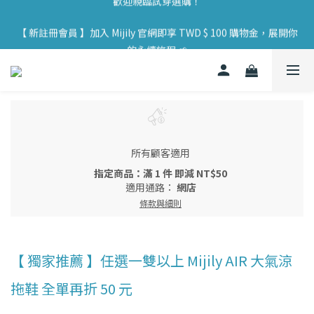
【 實體門市 】Mijily AIR 大氣涼拖鞋 於全臺 33 個實體據點展售，
【 新註冊會員 】加入 Mijily 官網即享 TWD $ 100 購物金，展開你
歡迎親臨試穿選購！
的永續旅程 🌱
【 實體門市 】Mijily AIR 大氣涼拖鞋 於全臺 33 個實體據點展售，
歡迎親臨試穿選購！
所有顧客適用
指定商品：滿 1 件 即減 NT$50
適用通路：
網店
條款與細則
【 獨家推薦 】任選一雙以上 Mijily AIR 大氣涼
拖鞋 全單再折 50 元