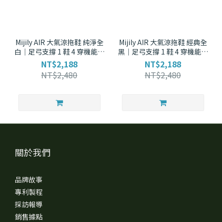
Mijily AIR 大氣涼拖鞋 純淨全
Mijily AIR 大氣涼拖鞋 經典全
白｜足弓支撐 1 鞋 4 穿機能鞋
黑｜足弓支撐 1 鞋 4 穿機能鞋
- 專利減壓、舒適耐走、防滑
- 專利減壓、舒適耐走、防滑
NT$2,188
NT$2,188
輕盈！【 涼鞋 / 懶人拖 / 羅馬
輕盈！【 涼鞋 / 懶人拖 / 羅馬
NT$2,480
NT$2,480
拖 / 拖鞋 】
拖 / 拖鞋 】
關於我們
品牌故事
專利製程
採訪報導
銷售據點