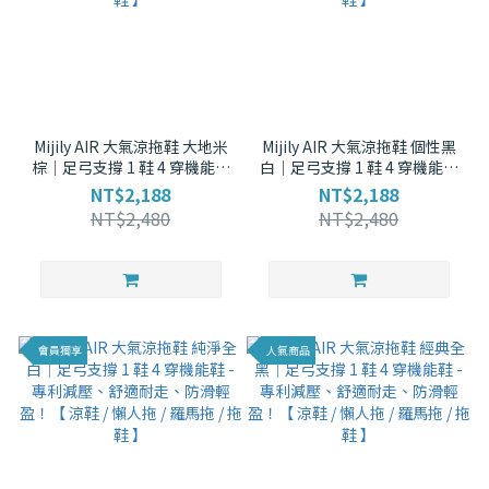
Mijily AIR 大氣涼拖鞋 大地米
Mijily AIR 大氣涼拖鞋 個性黑
棕｜足弓支撐 1 鞋 4 穿機能鞋
白｜足弓支撐 1 鞋 4 穿機能鞋
- 專利減壓、舒適耐走、防滑
- 專利減壓、舒適耐走、防滑
NT$2,188
NT$2,188
輕盈！【 涼鞋 / 懶人拖 / 羅馬
輕盈！【 涼鞋 / 懶人拖 / 羅馬
NT$2,480
NT$2,480
拖 / 拖鞋 】
拖 / 拖鞋 】
會員獨享
人氣商品