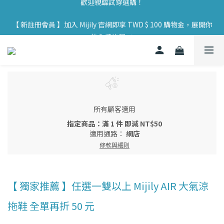
【 實體門市 】Mijily AIR 大氣涼拖鞋 於全臺 33 個實體據點展售，
【 新註冊會員 】加入 Mijily 官網即享 TWD $ 100 購物金，展開你
歡迎親臨試穿選購！
的永續旅程 🌱
【 實體門市 】Mijily AIR 大氣涼拖鞋 於全臺 33 個實體據點展售，
歡迎親臨試穿選購！
所有顧客適用
指定商品：滿 1 件 即減 NT$50
適用通路：
網店
條款與細則
【 獨家推薦 】任選一雙以上 Mijily AIR 大氣涼
拖鞋 全單再折 50 元