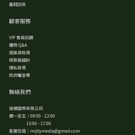
舊鞋回收
顧客服務
VIP 會員回饋
購物 Q&A
退換貨政策
條款與細則
隱私政策
防詐騙宣導
聯絡我們
迪爾國際有限公司
週一至五｜09:00 - 12:00
13:00 - 17:00
客服信箱｜mijilymedia@gmail.com