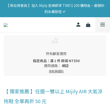
【 實體門市 】Mijily AIR 大氣涼拖鞋 於全臺 33 個實體據點展售，
【 新註冊會員 】加入 Mijily 官網即享 TWD $ 100 購物金，展開你
歡迎親臨試穿選購！
的永續旅程 🌱
【 實體門市 】Mijily AIR 大氣涼拖鞋 於全臺 33 個實體據點展售，
歡迎親臨試穿選購！
所有顧客適用
指定商品：滿 1 件 即減 NT$50
適用通路：
網店
條款與細則
【 獨家推薦 】任選一雙以上 Mijily AIR 大氣涼
拖鞋 全單再折 50 元