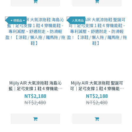
✦ 絕版品 ✦
人氣商品
Mijily AIR 大氣涼拖鞋 海島沁
Mijily AIR 大氣涼拖鞋 聖誕可
藍｜足弓支撐 1 鞋 4 穿機能鞋
可｜足弓支撐 1 鞋 4 穿機能鞋
- 專利減壓、舒適耐走、防滑
- 專利減壓、舒適耐走、防滑
NT$2,188
NT$2,188
輕盈！【 涼鞋 / 懶人拖 / 羅馬
輕盈！【 涼鞋 / 懶人拖 / 羅馬
NT$2,480
NT$2,480
拖 / 拖鞋 】
拖 / 拖鞋 】