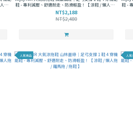
人拖 /
鞋 - 專利減壓、舒適耐走、防滑輕盈！【 涼鞋 / 懶人拖 /
鞋 -
羅馬拖 / 拖鞋 】
NT$2,188
NT$2,480
人氣商品
人氣