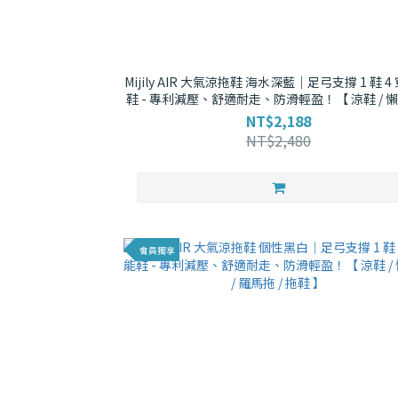
Mijily AIR 大氣涼拖鞋 海水深藍｜足弓支撐 1 鞋 4
鞋 - 專利減壓、舒適耐走、防滑輕盈！【 涼鞋 / 懶
羅馬拖 / 拖鞋 】
NT$2,188
NT$2,480
會員獨享