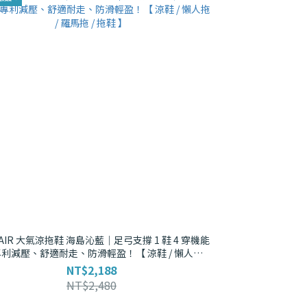
ly AIR 大氣涼拖鞋 海島沁藍｜足弓支撐 1 鞋 4 穿機能
 專利減壓、舒適耐走、防滑輕盈！【 涼鞋 / 懶人拖 /
羅馬拖 / 拖鞋 】
NT$2,188
NT$2,480