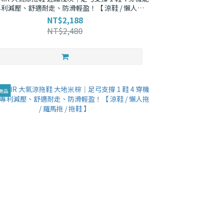
 專利減壓、舒適耐走、防滑輕盈！【 涼鞋 / 懶人拖 /
羅馬拖 / 拖鞋 】
NT$2,188
NT$2,480
商品