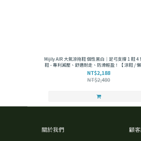
Mijily AIR 大氣涼拖鞋 個性黑白｜足弓支撐 1 鞋 4
鞋 - 專利減壓、舒適耐走、防滑輕盈！【 涼鞋 / 懶
羅馬拖 / 拖鞋 】
NT$2,188
NT$2,480
關於我們
顧客