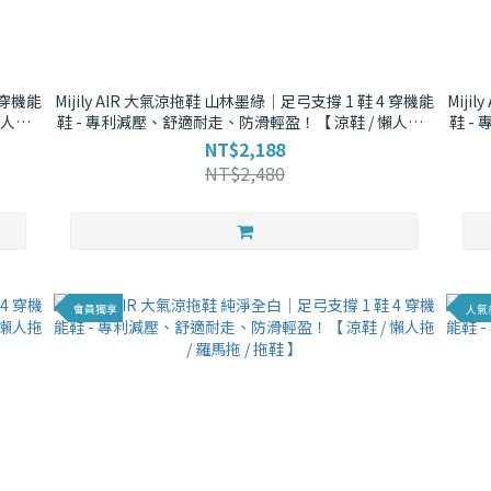
 穿機能
Mijily AIR 大氣涼拖鞋 山林墨綠｜足弓支撐 1 鞋 4 穿機能
Miji
人拖 /
鞋 - 專利減壓、舒適耐走、防滑輕盈！【 涼鞋 / 懶人拖 /
鞋 -
羅馬拖 / 拖鞋 】
NT$2,188
NT$2,480
會員獨享
人氣